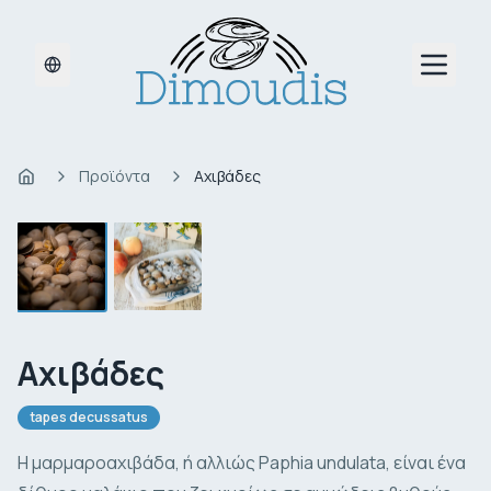
Open m
Προϊόντα
Αχιβάδες
Home
1
/
2
Αχιβάδες
tapes decussatus
Η μαρμαροαχιβάδα, ή αλλιώς
Paphia undulata
, είναι ένα