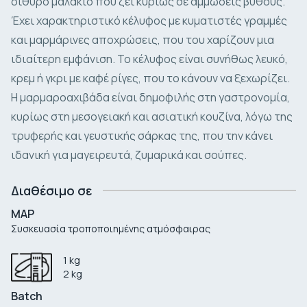
δίθυρο μαλάκιο που ζει κυρίως σε αμμώδεις βυθούς.
Έχει χαρακτηριστικό κέλυφος με κυματιστές γραμμές
και μαρμάρινες αποχρώσεις, που του χαρίζουν μια
ιδιαίτερη εμφάνιση. Το κέλυφος είναι συνήθως λευκό,
κρεμ ή γκρι με καφέ ρίγες, που το κάνουν να ξεχωρίζει.
Η μαρμαροαχιβάδα είναι δημοφιλής στη γαστρονομία,
κυρίως στη μεσογειακή και ασιατική κουζίνα, λόγω της
τρυφερής και γευστικής σάρκας της, που την κάνει
ιδανική για μαγειρευτά, ζυμαρικά και σούπες.
Διαθέσιμο σε
MAP
Συσκευασία τροποποιημένης ατμόσφαιρας
1
kg
2
kg
Batch