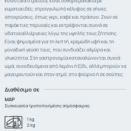
κοινοτικά στρείδια, είναι δίθυρα μαλάκια με
κυματοειδές, στρογγυλωπό κέλυφος σε γήινες
αποχρώσεις, όπως γκρι, καφέ και πράσινο. Ζουν σε
παράκτιες περιοχές και εκτρέφονται συχνά σε
υδατοκαλλιέργειες λόγω της υψηλής τους ζήτησης.
Είναι φημισμένα για τη λεπτή, κρεμώδη υφή και τη
μοναδική γεύση τους, που συνδυάζει αλμύρα και
γλυκύτητα. Στη γαστρονομία καταναλώνονται συχνά
ωμά, συνοδευόμενα από λεμόνι ή ξίδι, αλλά μπορούν να
μαγειρευτούν και στον ατμό, στο φούρνο ή σε σούπες.
Διαθέσιμο σε
MAP
Συσκευασία τροποποιημένης ατμόσφαιρας
1
kg
2
kg