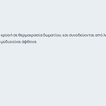
 κρύα ή σε θερμοκρασία δωματίου, και συνοδεύονται από λε
 μύδια είναι άφθονα.