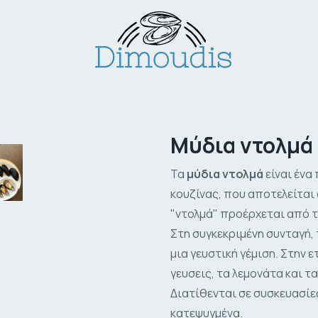
Μύδια ντολμά
1
/
5
Τα
μύδια ντολμά
είναι ένα
κουζίνας, που αποτελείται 
"ντολμά" προέρχεται από τη
Στη συγκεκριμένη συνταγή, 
μια γευστική γέμιση. Στην 
γευσεις, τα λεμονάτα και τ
Διατίθενται σε συσκευασίε
κατεψυγμένα.