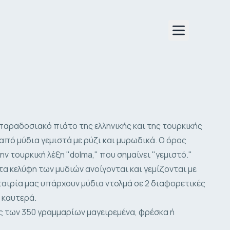
Open menu
 παραδοσιακό πιάτο της ελληνικής και της τουρκικής
από μύδια γεμιστά με ρύζι και μυρωδικά. Ο όρος
ν τουρκική λέξη "dolma," που σημαίνει "γεμιστό."
τα κελύφη των μυδιών ανοίγονται και γεμίζονται με
εταιρία μας υπάρχουν μύδια ντολμά σε 2 διαφορετικές
α καυτερά.
ς των 350 γραμμαρίων μαγειρεμένα, φρέσκα ή